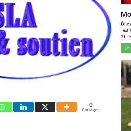
Mo
Éduca
l'aut
21. J
Lir
0
Partages