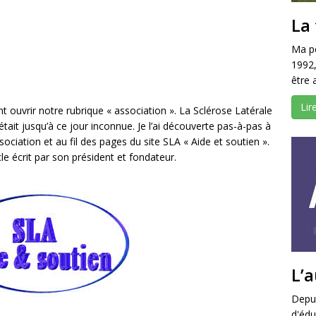
La 
Ma pe
1992,
être 
Lir
nt ouvrir notre rubrique « association ». La Sclérose Latérale
ait jusqu’à ce jour inconnue. Je l’ai découverte pas-à-pas à
sociation et au fil des pages du site SLA « Aide et soutien ».
icle écrit par son président et fondateur.
L’
Depui
d'édu