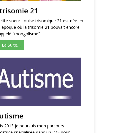
trisomie 21
tite soeur Louise trisomique 21 est née en
 époque où la trisomie 21 pouvait encore
appelé "mongolisme" ...
e La Suite…
autisme
s 2013 je poursuis mon parcours
catrice spécialisée dans un IME pour